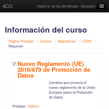
ACO
Usted no se ha identificado. (
Acceder
)
Español - Internacional ‎(es)‎
Información del curso
Página Principal
→
Cursos
→
Miscelánea
→
LOPD
→
Resumen
Nuevo Reglamento (UE)
2016/679 de Protección de
Datos
Cambios que provoca el
nuevo reglamento de la Unión
Europea sobre la Protección
de Datos
Profesor:
Gabino